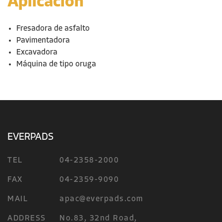
Aplicación
Fresadora de asfalto
Pavimentadora
Excavadora
Máquina de tipo oruga
EVERPADS
TEL
04-2358-2000
FAX
04-2359-9090
MAIL
apac@everpads.com
ADDRESS
No.83, 32nd Road,