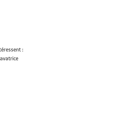
téressent :
avatrice