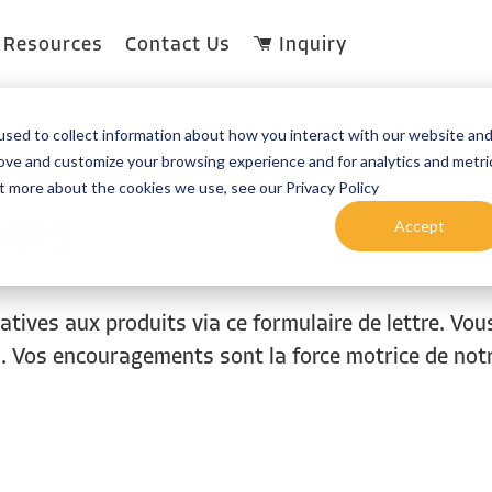
Resources
Contact Us
Inquiry
sed to collect information about how you interact with our website an
rove and customize your browsing experience and for analytics and metri
ut more about the cookies we use, see our Privacy Policy
ous
Accept
latives aux
produits
via
ce
formulaire
de
lettre
. Vo
s
. Vos encouragements
sont
la force
motrice
de
not