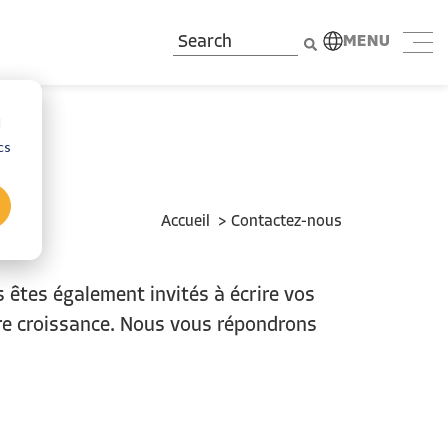
MENU
d
cs
Accueil
>
Contactez
-nous
us
êtes
également
invités
à
écrire
vos
re
croissance
. Nous
vous
répondrons