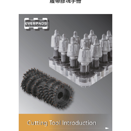
履帶膠塊手冊