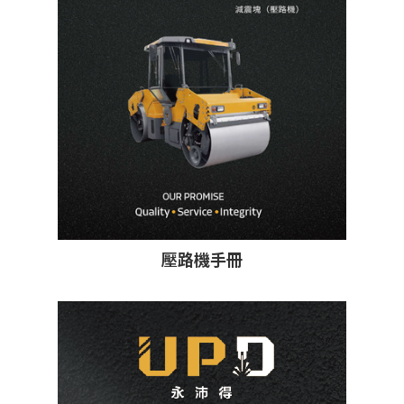
壓路機手冊