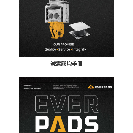
減震膠塊手冊