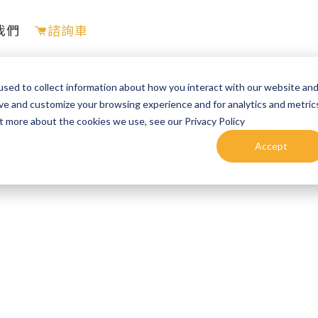
我們
諮詢車
sed to collect information about how you interact with our website and
ove and customize your browsing experience and for analytics and metric
ut more about the cookies we use, see our Privacy Policy
Accept