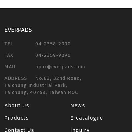
EVERPADS
TEL
04-2358-2000
FAX
04-2359-9090
MAIL
apac@everpads.com
ADDRESS
No.83, 32nd Road,
Taichung Industrial Park,
Taichung, 40768, Taiwan ROC
About Us
News
Products
E-catalogue
Contact Us
Inquiry