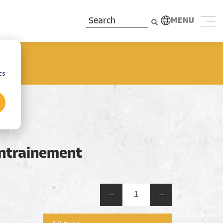
MENU
d
cs
ntrainement