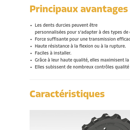
Principaux avantages
Les dents durcies peuvent être
personnalisées pour s'adapter à des types de 
Force suffisante
pour une transmission
effica
Haute résistance à la flexion ou à la rupture.
Facile
s
à installer.
Grâce à
leur
haute qualité,
elles
maximise
nt
la
Elles
subi
ssent
de nombreux
contrôle
s
qualité 
Caractéristiques