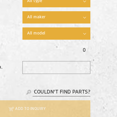
0
O.
COULDN'T FIND PARTS?
ADD TO INQUIRY