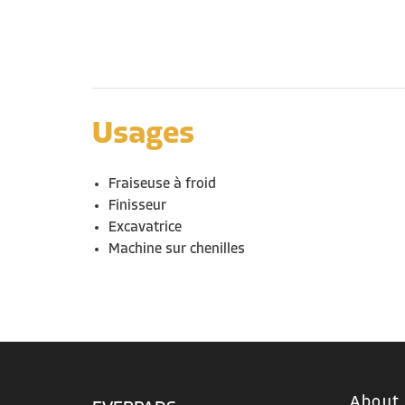
Usages
Fraiseuse à froid
Finisseur
Excavatrice
Machine
sur
c
henilles
About