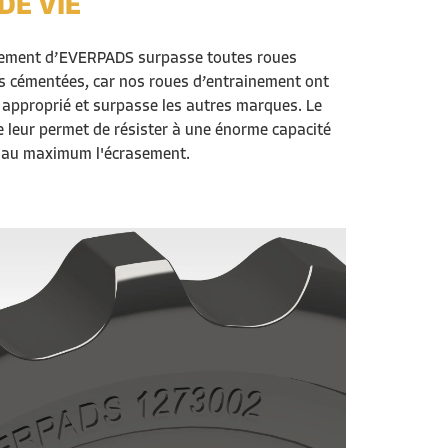
DE VIE
nement d
’EVERPADS surpasse tou
tes
roues
s
cémentée
s
, car
nos roues d’entrainement ont
 approprié et
surpasse les autres marques
.
Le
e
l
eur
permet de résister à une énorme capacité
 au maximum l'écrasement.