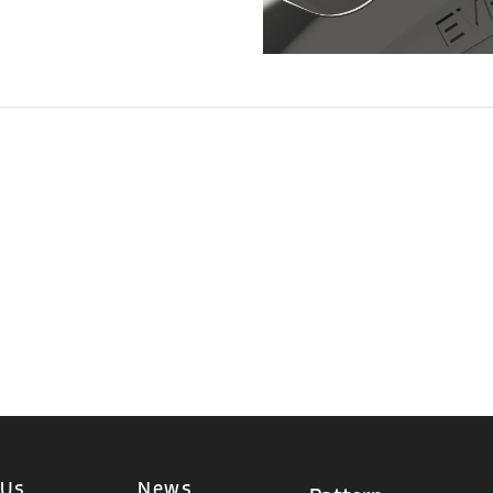
 Us
News