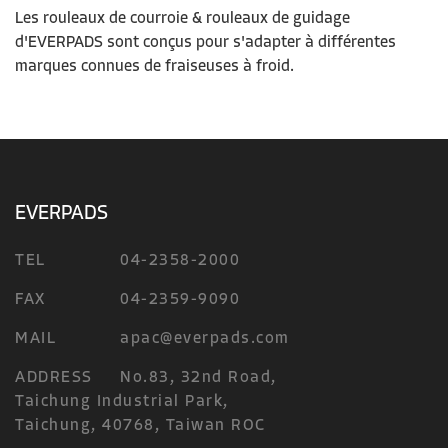
Les
rouleaux de c
ourroie
& rouleaux de guidage
d'EVERPADS sont conçus pour s'adapter à différentes
marques
connue
s de fraiseuses à froid.
EVERPADS
TEL
04-2358-2000
FAX
04-2359-9090
MAIL
apac@everpads.com
ADDRESS
No.83, 32nd Road,
Taichung Industrial Park,
Taichung, 40768, Taiwan ROC