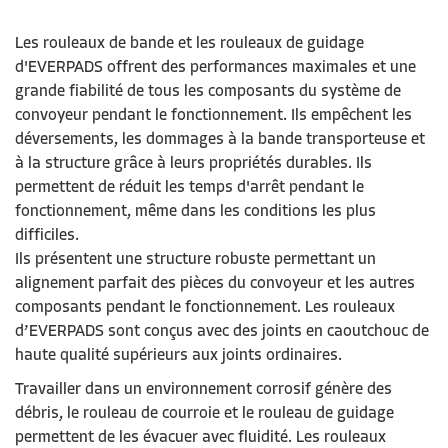
Les rouleaux
de
bande et les rouleaux de guidage
d'EVERPADS offrent des performances maximales et une
grande fiabilité de tous les composants du système de
convoyeur
pendan
t le
fonctionnement
.
Ils e
mpêche
nt
les
déversements, les dommages à la
bande transporteuse
et
à la structure grâce
à
leurs
propriétés
durables
. Il
s
permettent
de
réduit les temps d'arrêt pendant le
fonctionnement, même dans les conditions les plus
difficiles.
Ils
présentent une structure
robuste p
e
r
mettant
un
aligne
ment
parfait des
pièces du convoyeur et
les
autres
composants pendant le fonctionnement. Les rouleaux
d’
EVERPADS sont conçus avec des joints en caoutchouc de
haute qualité supérieurs aux joints ordinaires.
Travailler dans un environnement corrosif génère des
débris, le rouleau de courroie et le rouleau de guidage
permettent de les évacuer avec fluidité. Les rouleaux