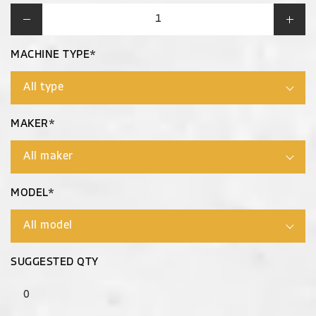
MACHINE TYPE*
MAKER*
MODEL*
SUGGESTED QTY
0