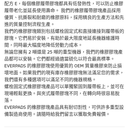
配方 E，每個橡膠履帶膠塊都具有低發熱性，可以防止橡膠
履帶老化並延長使用壽命。 我們的橡膠履帶膠塊產品採用
優質、抗撕裂和耐磨的橡膠原料，採用精良的生產方法和先
進的質量控制流程生產。
我們的橡膠膠塊類別包括螺栓固定式和直接連接到履帶板的
膠塊。它們易於安裝，有助於最大限度地延長機器維護時
間，同時最大幅度地降低勞動力成本。
無論您擁有 2 噸還是 25 噸的重型機器，我們的橡膠膠塊產
品都可以安裝。它們都經過適當硫化以符合最高標準。
EVERPADS 的橡膠膠塊使用優質的 OEM 質量橡膠來防止損
壞地面。如果我們的現有庫存橡膠膠塊無法滿足您的需求，
我們還有多種選項可以滿足不同的機器規格。
螺栓固定式橡膠膠塊產品可以單獨緊固到履帶板上，並可在
現場輕鬆更換。與夾式履帶膠塊不同，在轉向時很容易脫
落。
EVERPADS 的橡膠膠塊產品具有耐切割性，可供許多重型設
備製造商使用。請隨時給我們留言以獲取免費報價。